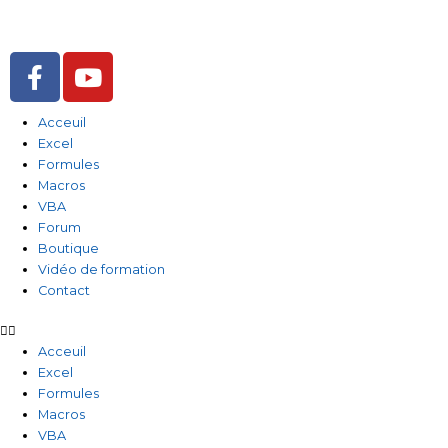
Aller
au
contenu
F
Y
a
o
c
u
Acceuil
e
t
Excel
b
u
Formules
o
b
Macros
o
e
VBA
Forum
k
Boutique
-
Vidéo de formation
f
Contact
Acceuil
Excel
Formules
Macros
VBA