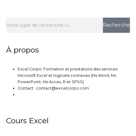
n
i
c
u
s
k
t
e
t
t
e
t
b
u
a
Rechercher
d
e
o
b
g
Recherche
i
r
o
e
r
n
k
a
m
À propos
Excel Corpo: Formation et prestations des services
Microsoft Excel et logiciels connexes (Ms Word, Ms
PowerPoint, Ms Acces, R et SPSS)
Contact : contact@excelcorpo.com
Cours Excel