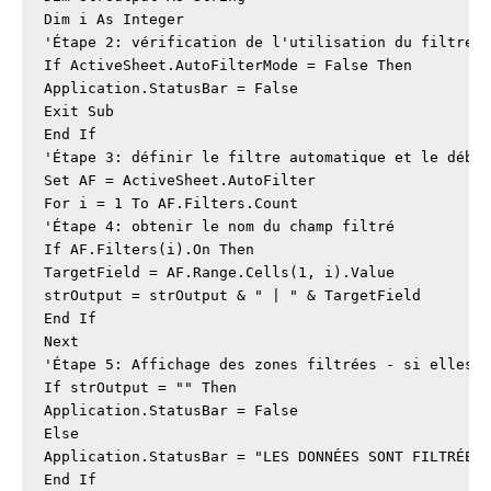
Dim i As Integer

'Étape 2: vérification de l'utilisation du filtre a
If ActiveSheet.AutoFilterMode = False Then

Application.StatusBar = False

Exit Sub

End If

'Étape 3: définir le filtre automatique et le début
Set AF = ActiveSheet.AutoFilter

For i = 1 To AF.Filters.Count

'Étape 4: obtenir le nom du champ filtré

If AF.Filters(i).On Then

TargetField = AF.Range.Cells(1, i).Value

strOutput = strOutput & " | " & TargetField

End If

Next

'Étape 5: Affichage des zones filtrées - si elles e
If strOutput = "" Then

Application.StatusBar = False

Else

Application.StatusBar = "LES DONNÉES SONT FILTRÉES 
End If
