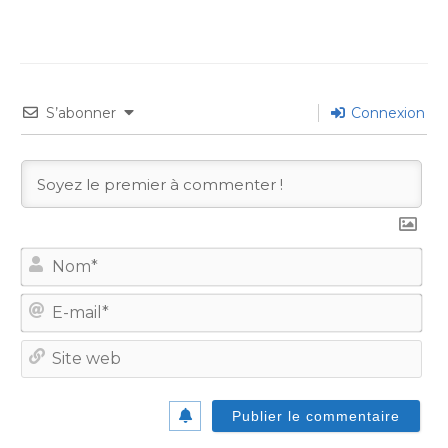
S’abonner
Connexion
No
E-
mail
Site
we