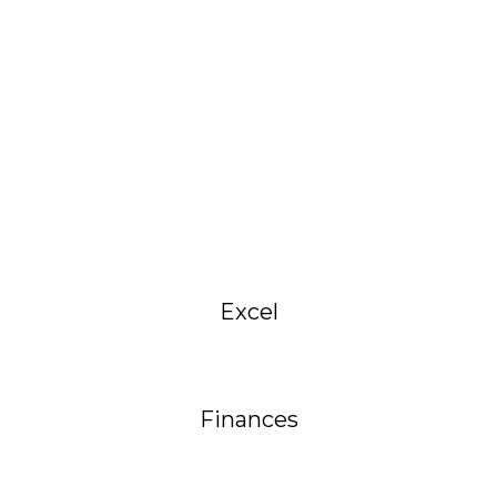
-
f
Excel
Finances