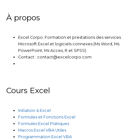
k
t
e
t
t
e
t
b
u
a
À propos
d
e
o
b
g
Excel Corpo: Formation et prestations des services
i
r
o
e
r
Microsoft Excel et logiciels connexes (Ms Word, Ms
PowerPoint, Ms Acces, R et SPSS)
n
k
a
Contact : contact@excelcorpo.com
m
Cours Excel
Initiation à Excel
Formules et Fonctions Excel
Formules Excel Pratiques
Macros Excel VBA Utiles
Programmation Excel VBA