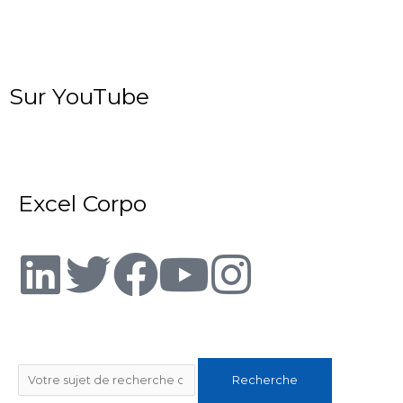
Sur YouTube
Excel Corpo
L
T
F
Y
I
i
w
a
o
n
n
i
c
u
s
Rechercher
Recherche