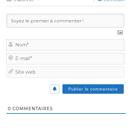
No
E-
mail
Site
we
0
COMMENTAIRES