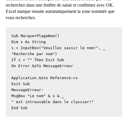
recherchez dans une fenêtre de saisie et confirmez avec OK.
Excel marque ensuite automatiquement la zone nommée que
vous recherchez.
Sub MarquerPlageNom()

Dim s As String

s = InputBox("Veuillez saisir le nom!", _

"Recherche par nom")

If s = "" Then Exit Sub

On Error GoTo MessageErreur

Application.Goto Reference:=s

Exit Sub

MessageErreur:

MsgBox "Le nom" & s & _

" est introuvable dans le classier!"

End Sub