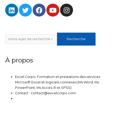
L
T
F
Y
I
i
w
a
o
n
n
i
c
u
s
k
t
e
t
t
e
t
b
u
a
Rechercher
d
e
o
b
g
Recherche
i
r
o
e
r
n
k
a
m
À propos
Excel Corpo: Formation et prestations des services
Microsoft Excel et logiciels connexes (Ms Word, Ms
PowerPoint, Ms Acces, R et SPSS)
Contact : contact@excelcorpo.com