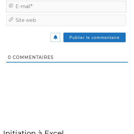
E-
mail
Site
we
0
COMMENTAIRES
Initiation à Excel