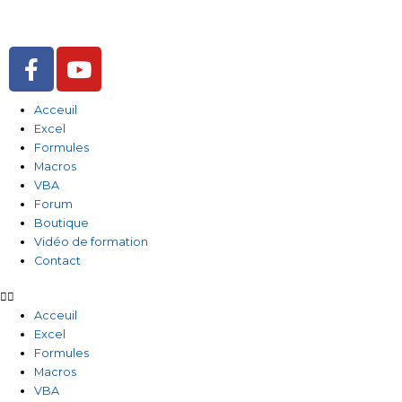
Aller
au
contenu
F
Y
a
o
c
u
Acceuil
e
t
Excel
b
u
Formules
o
b
Macros
o
e
VBA
Forum
k
Boutique
-
Vidéo de formation
f
Contact
Acceuil
Excel
Formules
Macros
VBA