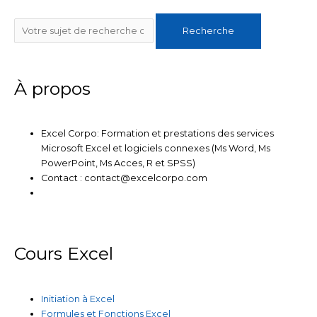
e
t
b
u
a
Rechercher
d
e
o
b
g
Recherche
i
r
o
e
r
n
k
a
m
À propos
Excel Corpo: Formation et prestations des services
Microsoft Excel et logiciels connexes (Ms Word, Ms
PowerPoint, Ms Acces, R et SPSS)
Contact : contact@excelcorpo.com
Cours Excel
Initiation à Excel
Formules et Fonctions Excel