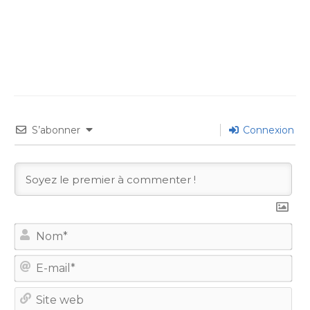
S’abonner
Connexion
No
E-
mail
Site
we