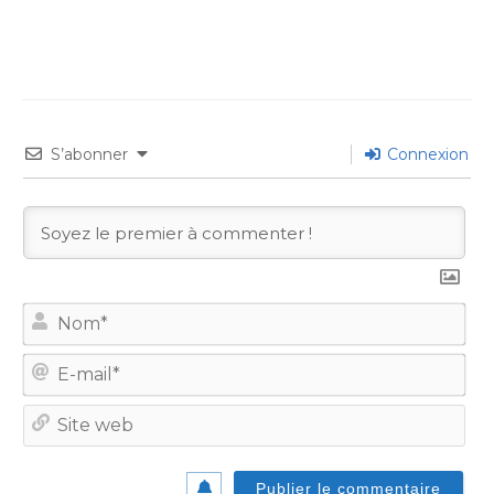
S’abonner
Connexion
No
E-
mail
Site
we