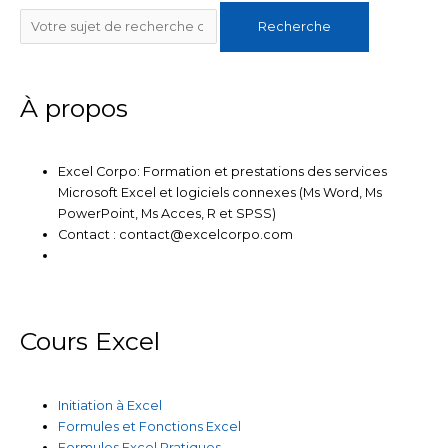
n
i
c
u
s
Rechercher
Recherche
k
t
e
t
t
e
t
b
u
a
À propos
d
e
o
b
g
Excel Corpo: Formation et prestations des services
i
r
o
e
r
Microsoft Excel et logiciels connexes (Ms Word, Ms
PowerPoint, Ms Acces, R et SPSS)
n
k
a
Contact : contact@excelcorpo.com
m
Cours Excel
Initiation à Excel
Formules et Fonctions Excel
Formules Excel Pratiques