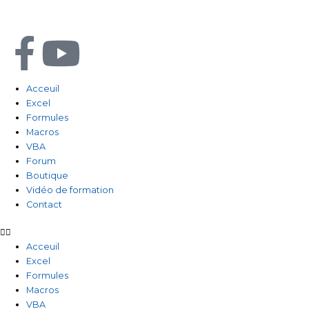
Aller
au
contenu
F
Y
a
o
Acceuil
Excel
c
u
Formules
Macros
e
t
VBA
Forum
b
u
Boutique
Vidéo de formation
Contact
o
b
o
e
Acceuil
Excel
Formules
k
Macros
VBA