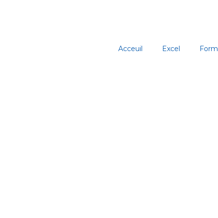
Aller
au
contenu
Acceuil
Excel
Form