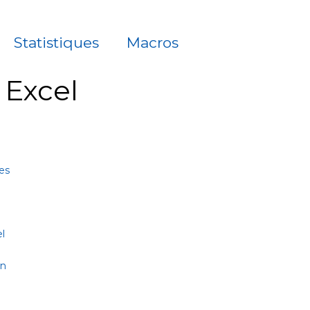
f
Statistiques
Macros
à Excel
es
l
on