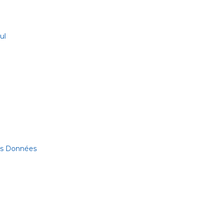
ul
des Données