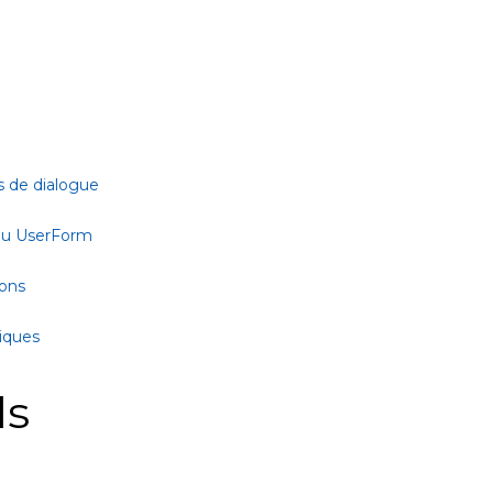
s de dialogue
 ou UserForm
ions
tiques
ls