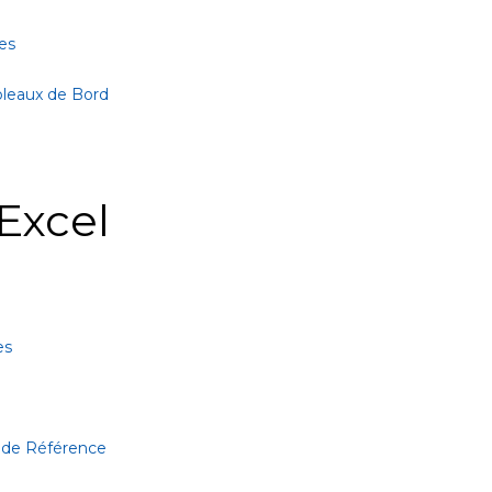
es
bleaux de Bord
Excel
es
 de Référence