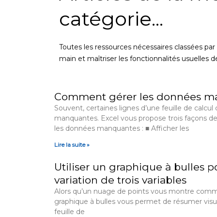
catégorie...
Toutes les ressources nécessaires classées par
main et maîtriser les fonctionnalités usuelles d
P
P
P
P
P
P
P
Comment gérer les données m
a
a
a
a
a
a
a
Souvent, certaines lignes d’une feuille de calc
g
g
g
g
g
g
g
manquantes. Excel vous propose trois façons d
e
e
e
e
e
e
e
les données manquantes : ■ Afficher les
Lire la suite »
Utiliser un graphique à bulles p
variation de trois variables
Alors qu’un nuage de points vous montre comme
graphique à bulles vous permet de résumer visue
feuille de