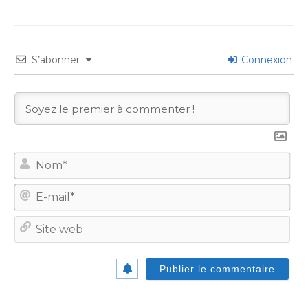
S’abonner
Connexion
No
E-
mail
Site
we