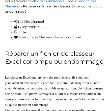
Vous êtes ici:
ExcelCorpo
>
Initiation à Excel
>
Gestion des
Classeurs
>
Réparer un fichier de classeur Excel corrompu ou
endommagé
Par
Élie Chancelin
13 septembre 2021
16:34
Gestion des Classeurs
,
Initiation à Excel
Réparer un fichier de classeur
Excel corrompu ou endommagé
Les classeurs Excel ont rarement des problèmes et ils s’ouvrent
généralement avec succès. Cependant, une erreur de disque dur ou une
erreur de mémoire peut créer un problème qui corrompt le fichier. Lorsque
cela se produit et que vous essayez d’ouvrir le classeur, Excel affiche un
message d’erreur vous indiquant qu’il ne reconnaît pas le format de fichier
ou que le fichier est endommagé.
Quelle que soit la cause, il est important que vous ne perdiez aucune