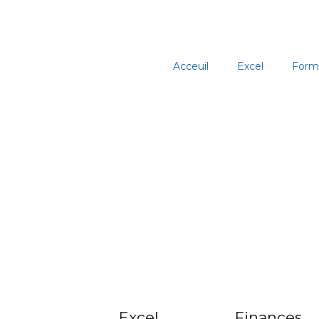
Aller
au
contenu
Acceuil
Excel
Form
Excel
Finances