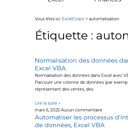
Vous êtes ici:
ExcelCorpo
>
automatisation
Étiquette : auto
Normalisation des données da
Page
Page
Page
Page
Page
Excel VBA
Normalisation des données dans Excel avec VB
Parcourir une colonne de données (par exemp
représentant des ventes, des
Lire la suite »
mars 6, 2025
Aucun commentaire
Automatiser les processus d’in
de données, Excel VBA