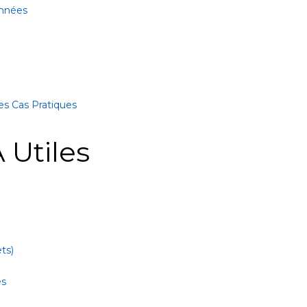
onnées
es Cas Pratiques
 Utiles
ts)
es