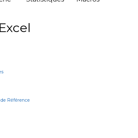
Excel
es
 de Référence