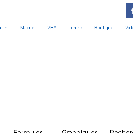
ules
Macros
VBA
Forum
Boutique
Vid
Formules
Graphiques
Recher