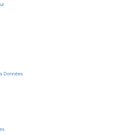
ul
des Données
es