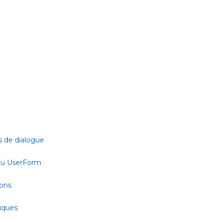
s de dialogue
 ou UserForm
ions
tiques