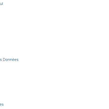
ul
des Données
es