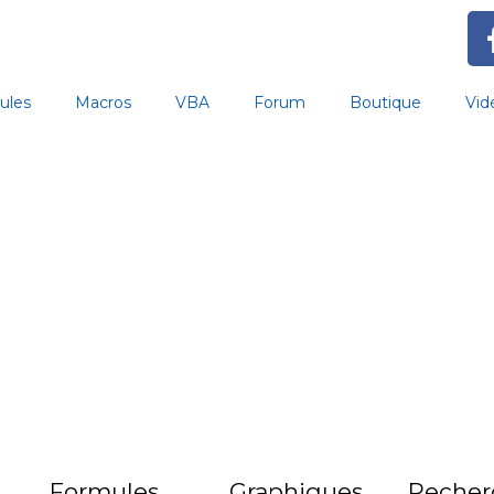
ules
Macros
VBA
Forum
Boutique
Vid
Formules
Graphiques
Recher