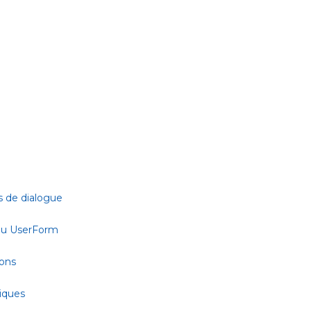
s de dialogue
 ou UserForm
ions
tiques