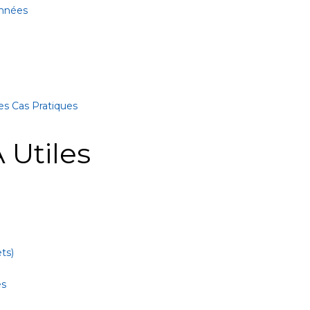
onnées
es Cas Pratiques
 Utiles
ts)
es