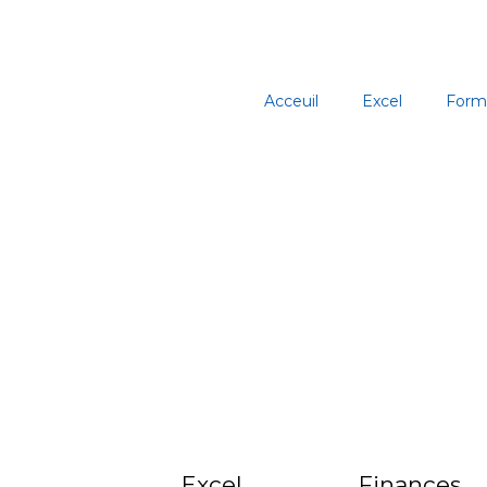
Aller
au
contenu
Acceuil
Excel
Form
Excel
Finances