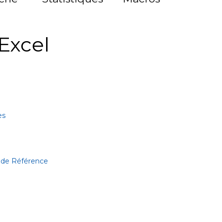
Excel
es
 de Référence