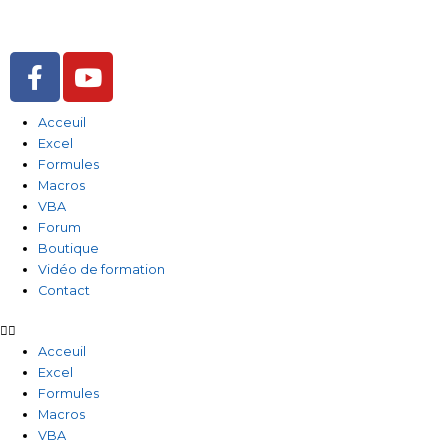
Aller
au
contenu
F
Y
a
o
c
u
Acceuil
e
t
Excel
b
u
Formules
o
b
Macros
o
e
VBA
Forum
k
Boutique
-
Vidéo de formation
f
Contact
Acceuil
Excel
Formules
Macros
VBA