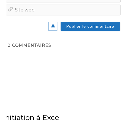
Site
we
0
COMMENTAIRES
Initiation à Excel