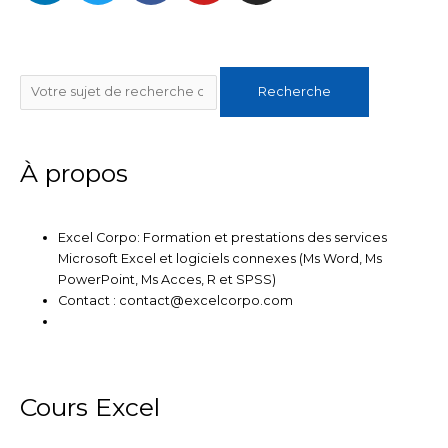
n
i
c
u
s
k
t
e
t
t
e
t
b
u
a
Rechercher
d
e
o
b
g
Recherche
i
r
o
e
r
n
k
a
m
À propos
Excel Corpo: Formation et prestations des services
Microsoft Excel et logiciels connexes (Ms Word, Ms
PowerPoint, Ms Acces, R et SPSS)
Contact : contact@excelcorpo.com
Cours Excel