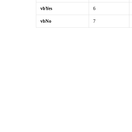
vbYes
6
vbNo
7