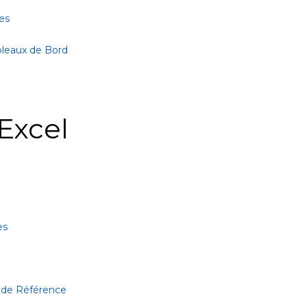
es
bleaux de Bord
Excel
es
 de Référence