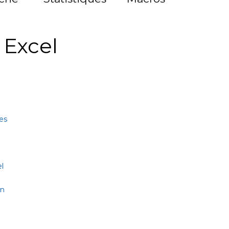
à Excel
es
l
on