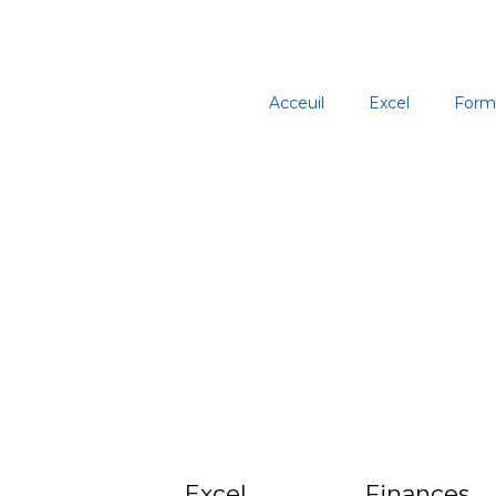
Aller
au
contenu
Acceuil
Excel
Form
Excel
Finances