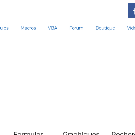
ules
Macros
VBA
Forum
Boutique
Vid
Formules
Graphiques
Recher