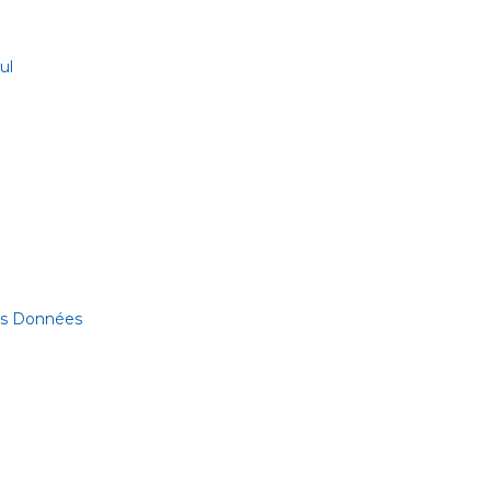
ul
des Données