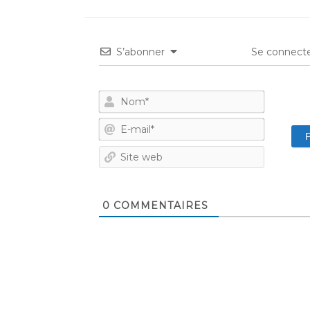
S’abonner
Se connecte
Nom*
E-
mail*
Site
web
0
COMMENTAIRES