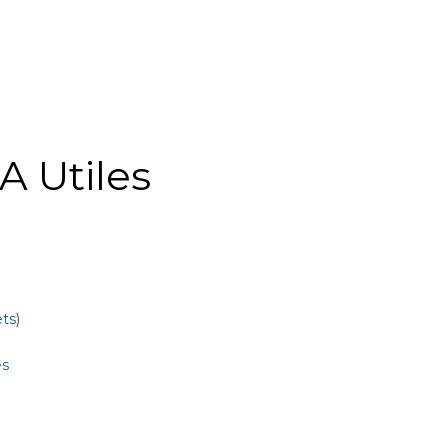
A Utiles
ts)
es