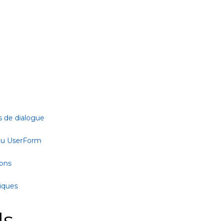
s de dialogue
 ou UserForm
ions
tiques
ls