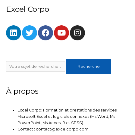
Excel Corpo
L
T
F
Y
I
i
w
a
o
n
n
i
c
u
s
k
t
e
t
t
e
t
b
u
a
Rechercher
d
e
o
b
g
Recherche
i
r
o
e
r
n
k
a
m
À propos
Excel Corpo: Formation et prestations des services
Microsoft Excel et logiciels connexes (Ms Word, Ms
PowerPoint, Ms Acces, R et SPSS)
Contact : contact@excelcorpo.com