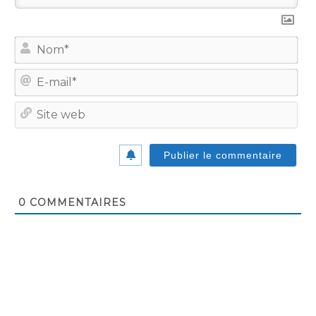
No
E-
mail
Site
we
0
COMMENTAIRES