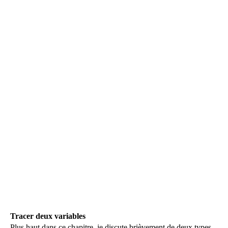
Tracer deux variables
Plus haut dans ce chapitre, je discute brièvement de deux types