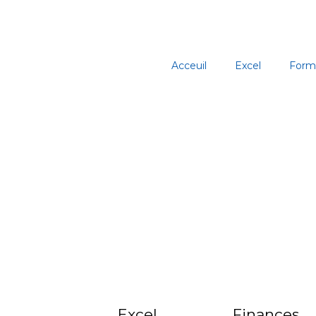
Aller
au
contenu
Acceuil
Excel
Form
Excel
Finances