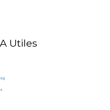
A Utiles
ts)
es