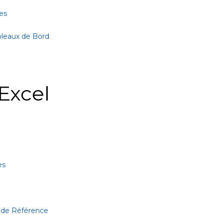
es
bleaux de Bord
Excel
es
 de Référence