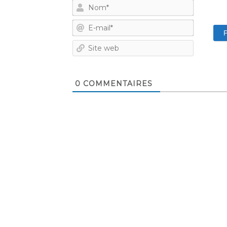
Nom*
E-
mail*
Site
web
0
COMMENTAIRES