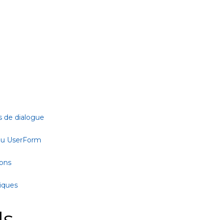
s de dialogue
 ou UserForm
ions
tiques
ls