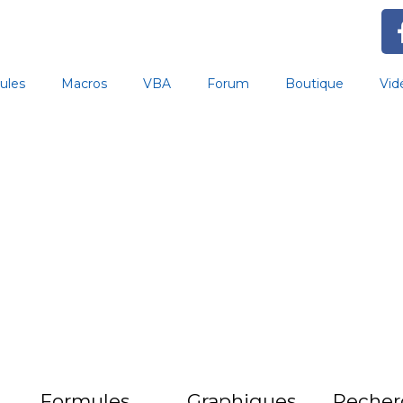
ules
Macros
VBA
Forum
Boutique
Vid
Formules
Graphiques
Recher