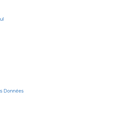
ul
des Données