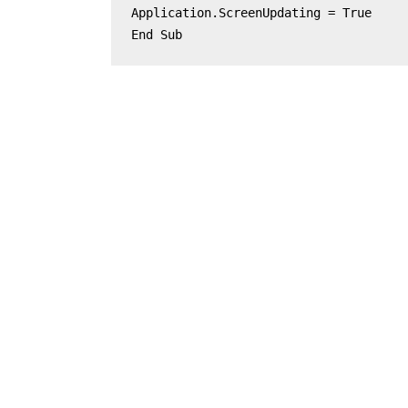
Application.ScreenUpdating = Truе

End Sub