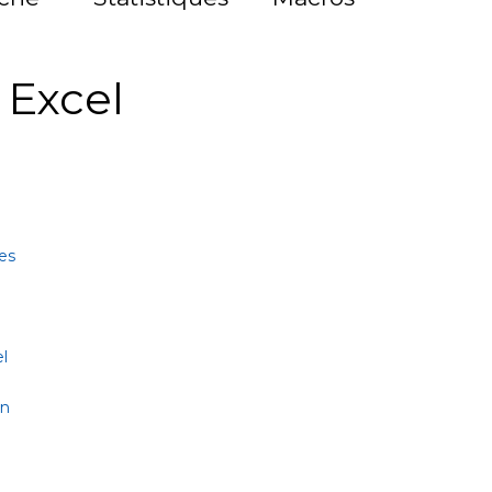
à Excel
es
l
on