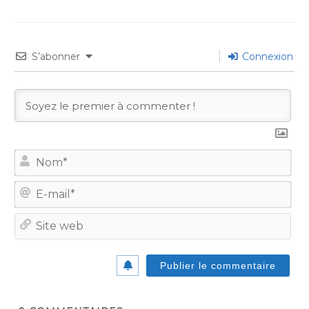
S’abonner
Connexion
No
E-
mail
Site
we