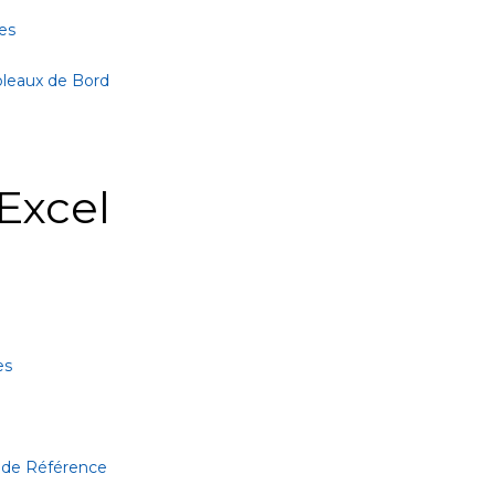
es
bleaux de Bord
Excel
es
 de Référence