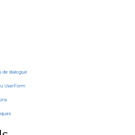
s de dialogue
 ou UserForm
ions
tiques
ls