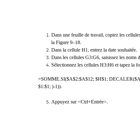
Dans une feuille de travail, copiez les cellu
la Figure 9–18.
Dans la cellule H1, entrez la date souhaitée.
Dans les cellules G3:G6, saisissez les noms 
Sélectionnez les cellules H3:H6 et tapez la f
=SOMME.SI($A$2:$A$12; $H$1; DECALER($A$
$1:$1; )-1)).
Appuyez sur <Ctrl+Entrée>.