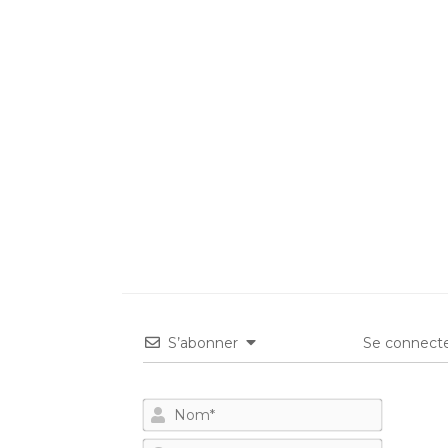
S’abonner
Se connecte
Nom*
E-