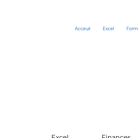
Aller
au
contenu
Acceuil
Excel
Form
Excel
Finances