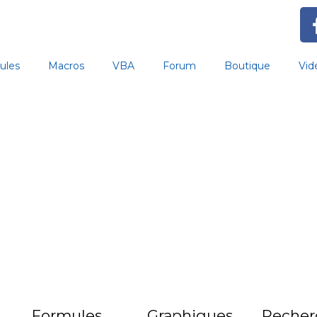
ules
Macros
VBA
Forum
Boutique
Vid
Formules
Graphiques
Recher