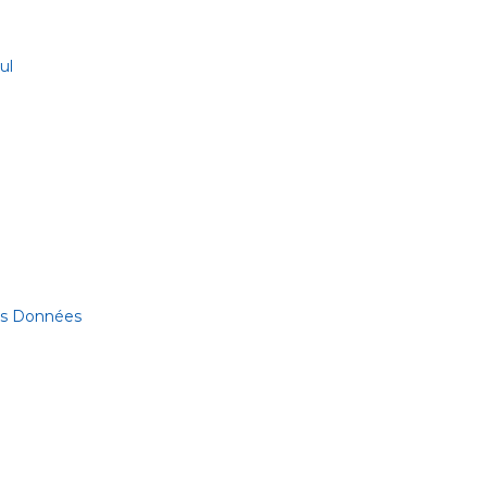
ul
des Données