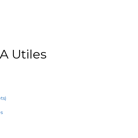
A Utiles
ts)
es