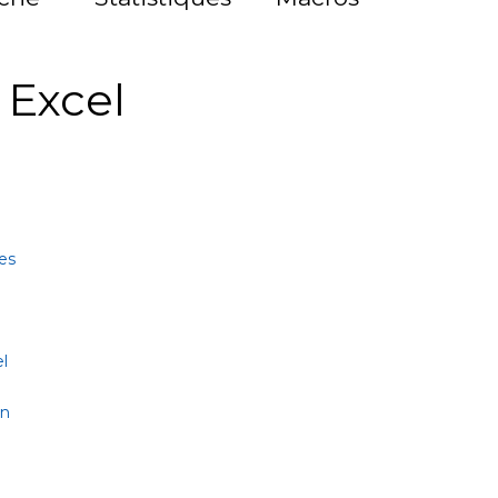
à Excel
es
l
on