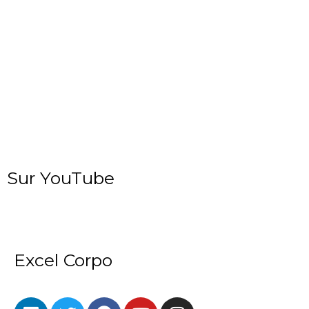
Sur YouTube
Excel Corpo
L
T
F
Y
I