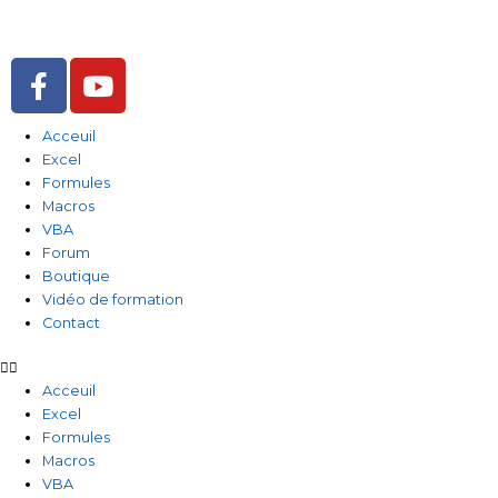
Aller
au
contenu
F
Y
a
o
c
u
Acceuil
e
t
Excel
b
u
Formules
o
b
Macros
o
e
VBA
Forum
k
Boutique
-
Vidéo de formation
f
Contact
Acceuil
Excel
Formules
Macros
VBA