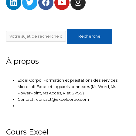
i
w
a
o
n
n
i
c
u
s
k
t
e
t
t
e
t
b
u
a
Rechercher
d
e
o
b
g
Recherche
i
r
o
e
r
n
k
a
m
À propos
Excel Corpo: Formation et prestations des services
Microsoft Excel et logiciels connexes (Ms Word, Ms
PowerPoint, Ms Acces, R et SPSS)
Contact : contact@excelcorpo.com
Cours Excel