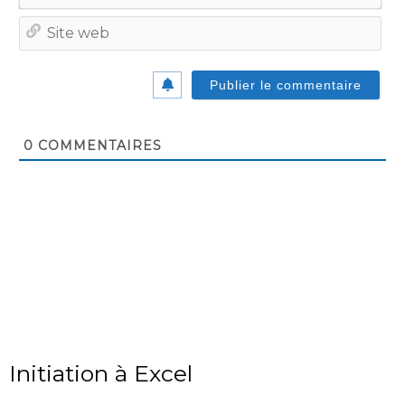
Site
we
0
COMMENTAIRES
Initiation à Excel