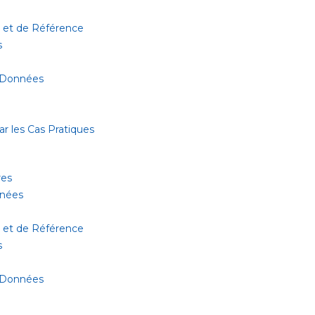
 et de Référence
s
 Données
r les Cas Pratiques
res
nnées
 et de Référence
s
 Données