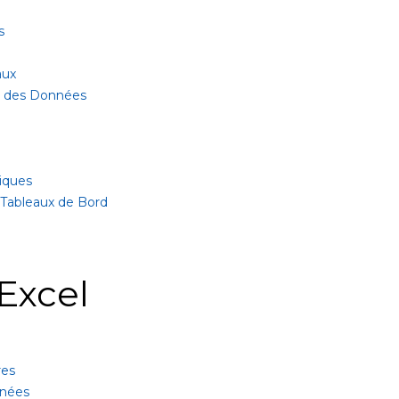
s
aux
ur des Données
iques
 Tableaux de Bord
Excel
res
nnées