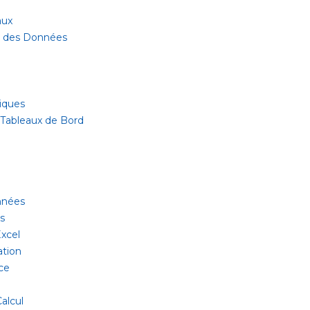
aux
ur des Données
iques
 Tableaux de Bord
onnées
es
xcel
ation
ce
alcul