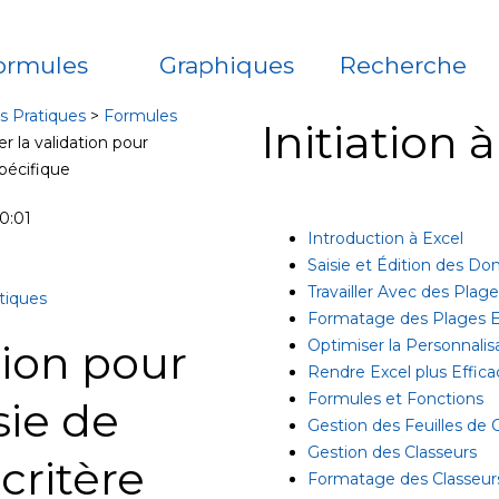
ormules
Graphiques
Recherche
s Pratiques
>
Formules
Initiation 
ser la validation pour
spécifique
0:01
Introduction à Excel
Saisie et Édition des D
Travailler Avec des Plag
atiques
Formatage des Plages E
ation pour
Optimiser la Personnalis
Rendre Excel plus Effica
Formules et Fonctions
sie de
Gestion des Feuilles de C
Gestion des Classeurs
critère
Formatage des Classeur