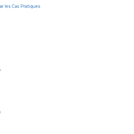
r les Cas Pratiques
e
e