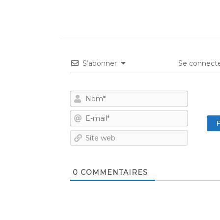
S’abonner
Se connecte
Nom*
E-
mail*
Site
web
0
COMMENTAIRES