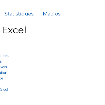
Statistiques
Macros
à Excel
onnées
es
xcel
ation
ce
alcul
s