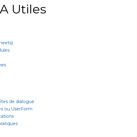
A Utiles
sheets)
lules
mes
tes de dialogue
sés ou UserForm
cations
pratiques