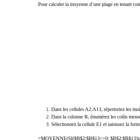
Pour calculer la moyenne d’une plage en tenant comp
Dans les cellules A2:A13, répertoriez les mo
Dans la colonne B, énumérez les coûts mensue
Sélectionnez la cellule E1 et saisissez la form
=MOYENNE(SI($B$2:$B$13<>0; $B$2:$B$13))