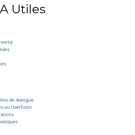
A Utiles
sheets)
lules
mes
tes de dialogue
sés ou UserForm
cations
pratiques