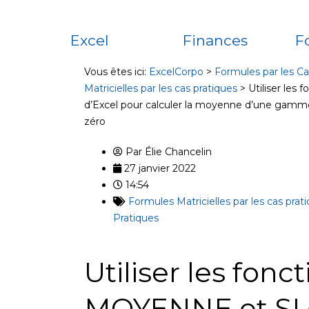
Excel
Finances
F
Vous êtes ici:
ExcelCorpo
>
Formules par les Ca
Matricielles par les cas pratiques
>
Utiliser les
d’Excel pour calculer la moyenne d’une gamme
zéro
Par
Élie Chancelin
27 janvier 2022
14:54
Formules Matricielles par les cas prat
Pratiques
Utiliser les fonc
MOYENNE et SI 