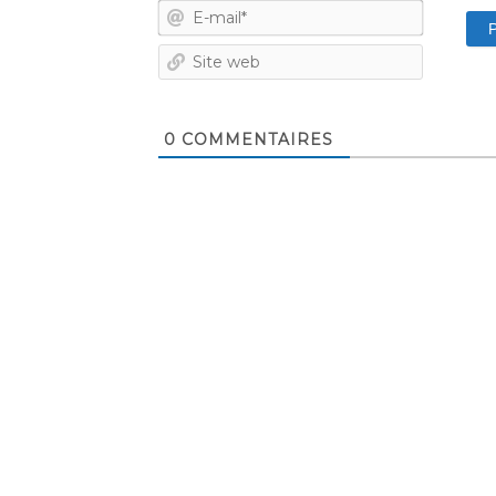
E-
mail*
Site
web
0
COMMENTAIRES