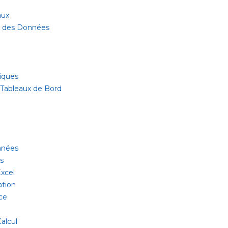
aux
ur des Données
iques
 Tableaux de Bord
onnées
es
xcel
ation
ce
alcul