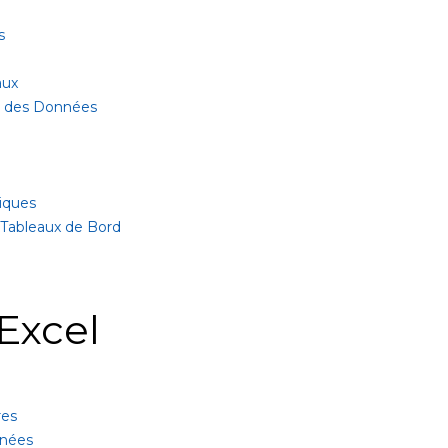
s
aux
ur des Données
iques
 Tableaux de Bord
Excel
res
nnées