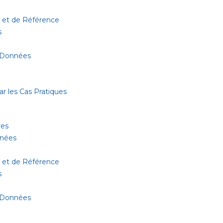
 et de Référence
s
 Données
r les Cas Pratiques
res
nnées
 et de Référence
s
 Données