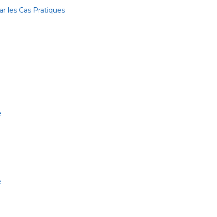
r les Cas Pratiques
e
e