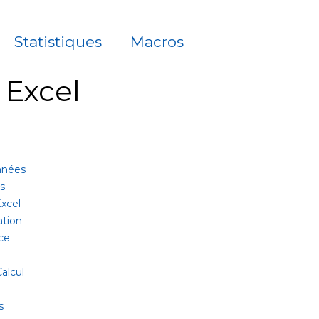
Statistiques
Macros
à Excel
onnées
es
xcel
ation
ce
alcul
s