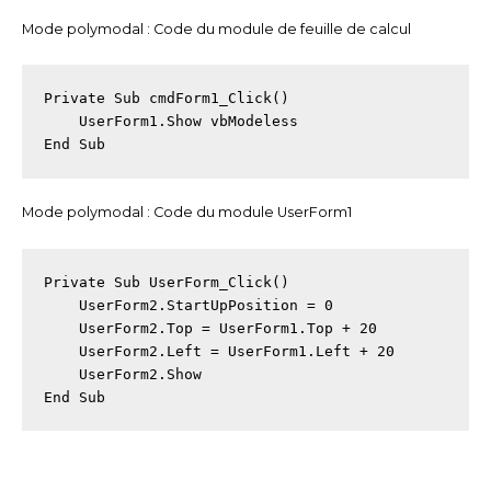
Mode polymodal : Code du module de feuille de calcul
Private Sub cmdForm1_Click()

    UserForm1.Show vbModeless

End Sub
Mode polymodal : Code du module UserForm1
Private Sub UserForm_Click()

    UserForm2.StartUpPosition = 0

    UserForm2.Top = UserForm1.Top + 20

    UserForm2.Left = UserForm1.Left + 20

    UserForm2.Show

End Sub