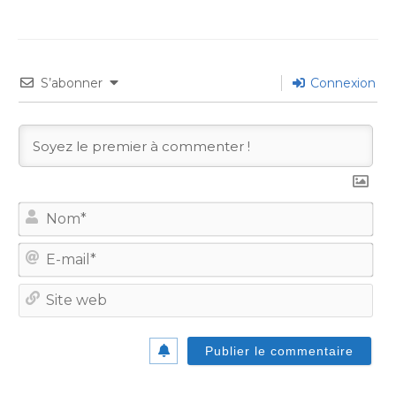
S’abonner
Connexion
No
E-
mail
Site
we