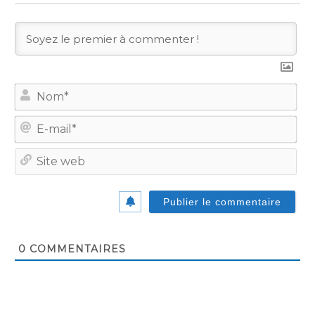
No
E-
mail
Site
we
0
COMMENTAIRES