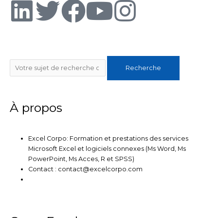
L
T
F
Y
I
i
w
a
o
n
n
i
c
u
s
Rechercher
Recherche
k
t
e
t
t
e
t
b
u
a
À propos
d
e
o
b
g
Excel Corpo: Formation et prestations des services
i
r
o
e
r
Microsoft Excel et logiciels connexes (Ms Word, Ms
PowerPoint, Ms Acces, R et SPSS)
n
k
a
Contact : contact@excelcorpo.com
m