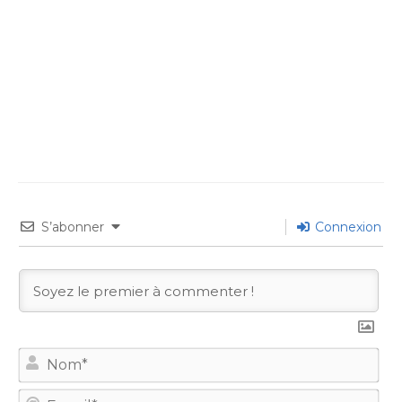
S’abonner
Connexion
No
E-