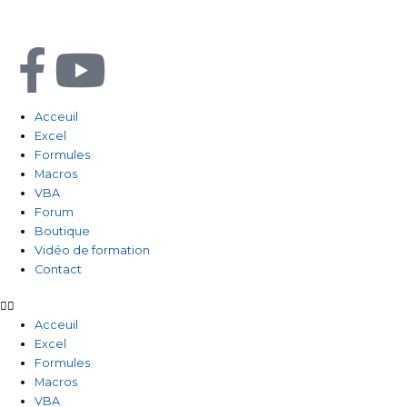
Aller
au
contenu
F
Y
a
o
Acceuil
Excel
c
u
Formules
Macros
e
t
VBA
Forum
b
u
Boutique
Vidéo de formation
Contact
o
b
o
e
Acceuil
Excel
Formules
k
Macros
VBA