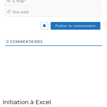
mail
Site
we
0
COMMENTAIRES
Initiation à Excel