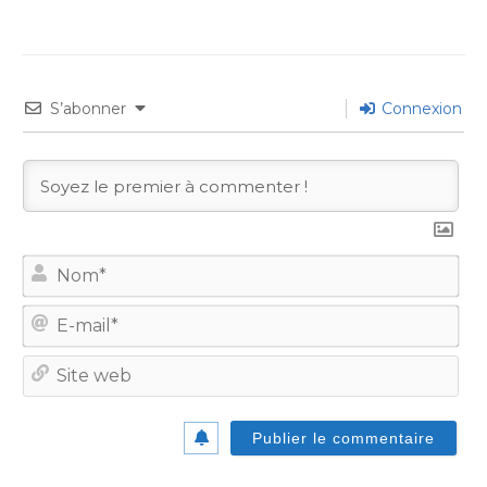
S’abonner
Connexion
No
E-
mail
Site
we