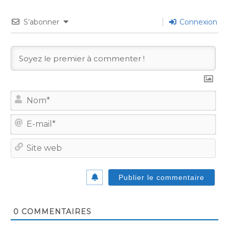
S’abonner
Connexion
No
E-
mail
Site
we
0
COMMENTAIRES