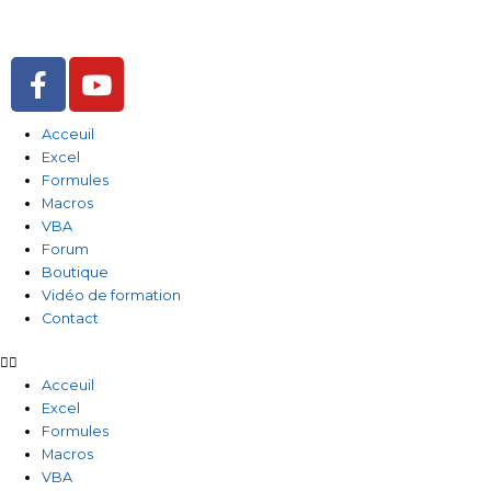
Aller
au
contenu
F
Y
a
o
c
u
Acceuil
e
t
Excel
b
u
Formules
o
b
Macros
o
e
VBA
Forum
k
Boutique
-
Vidéo de formation
f
Contact
Acceuil
Excel
Formules
Macros
VBA