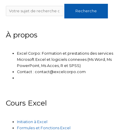
n
i
c
u
s
Rechercher
Recherche
k
t
e
t
t
e
t
b
u
a
À propos
d
e
o
b
g
Excel Corpo: Formation et prestations des services
i
r
o
e
r
Microsoft Excel et logiciels connexes (Ms Word, Ms
PowerPoint, Ms Acces, R et SPSS)
n
k
a
Contact : contact@excelcorpo.com
m
Cours Excel
Initiation à Excel
Formules et Fonctions Excel