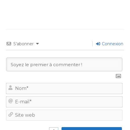
S’abonner
Connexion
No
E-
mail
Site
we