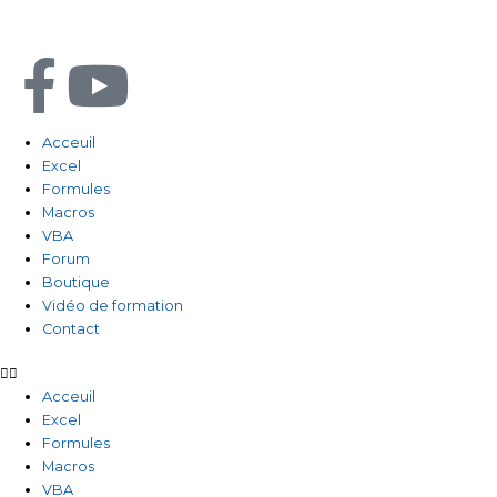
Aller
au
contenu
F
Y
a
o
Acceuil
Excel
c
u
Formules
Macros
e
t
VBA
Forum
b
u
Boutique
Vidéo de formation
Contact
o
b
o
e
Acceuil
Excel
Formules
k
Macros
VBA