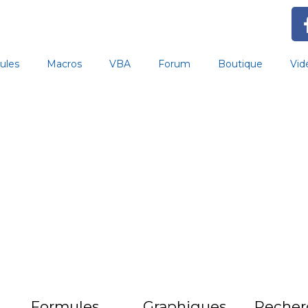
ules
Macros
VBA
Forum
Boutique
Vid
Formules
Graphiques
Recher