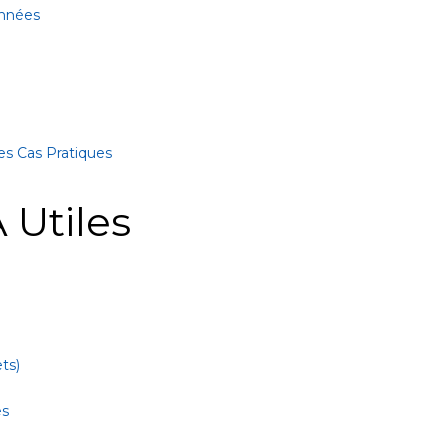
onnées
es Cas Pratiques
 Utiles
ts)
es