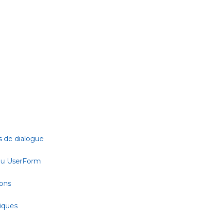
s de dialogue
 ou UserForm
ions
tiques