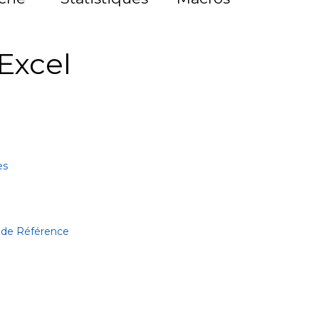
Excel
es
 de Référence