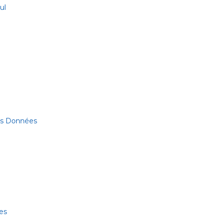
ul
des Données
es