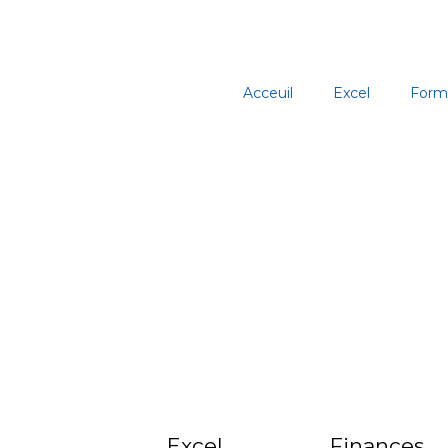
Aller
au
contenu
Acceuil
Excel
Form
Excel
Finances