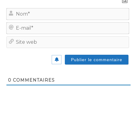
No
E-
mail
Site
we
0
COMMENTAIRES