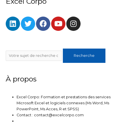
Excel Corpo
L
T
F
Y
I
i
w
a
o
n
n
i
c
u
s
k
t
e
t
t
e
t
b
u
a
Rechercher
d
e
o
b
g
Recherche
i
r
o
e
r
n
k
a
m
À propos
Excel Corpo: Formation et prestations des services
Microsoft Excel et logiciels connexes (Ms Word, Ms
PowerPoint, Ms Acces, R et SPSS)
Contact : contact@excelcorpo.com