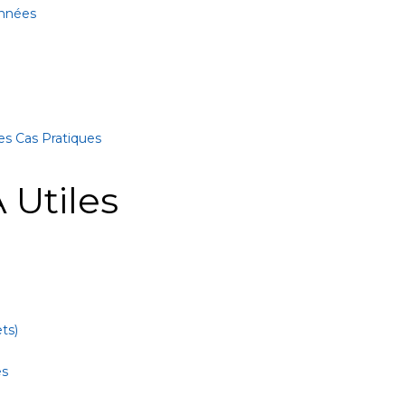
onnées
es Cas Pratiques
 Utiles
ts)
es