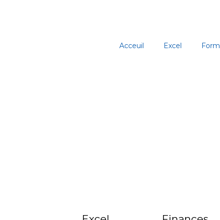
Aller
au
contenu
Acceuil
Excel
Form
Excel
Finances