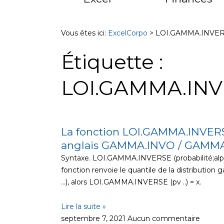
Vous êtes ici:
ExcelCorpo
>
LOI.GAMMA.INVE
Étiquette :
LOI.GAMMA.IN
La fonction LOI.GAMMA.INVERSE
anglais GAMMA.INVO / GAMMAI
Syntaxe. LOI.GAMMA.INVERSE (probabilité;alph
fonction renvoie le quantile de la distributio
…), alors LOI.GAMMA.INVERSE (pv ..) = x.
Lire la suite »
septembre 7, 2021
Aucun commentaire