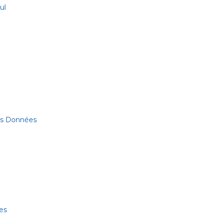
ul
des Données
es