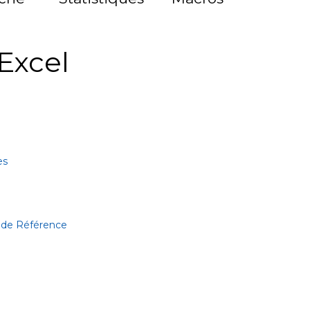
Excel
es
 de Référence