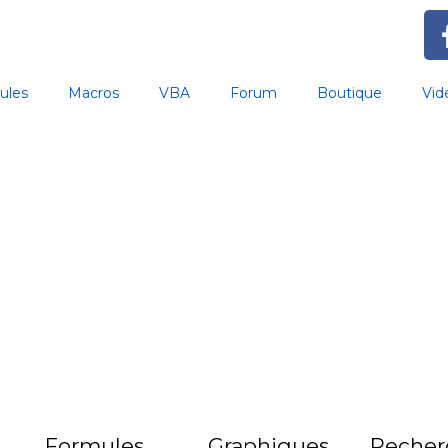
ules
Macros
VBA
Forum
Boutique
Vid
Formules
Graphiques
Recher