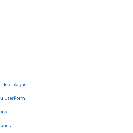
s de dialogue
 ou UserForm
ions
tiques