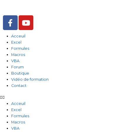
Aller
au
contenu
F
Y
a
o
c
u
Acceuil
e
t
Excel
b
u
Formules
o
b
Macros
o
e
VBA
Forum
k
Boutique
-
Vidéo de formation
f
Contact
Acceuil
Excel
Formules
Macros
VBA