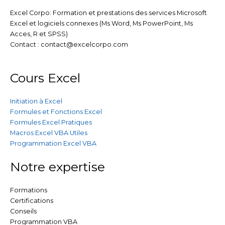
d
e
o
b
g
Excel Corpo: Formation et prestations des services Microsoft
Excel et logiciels connexes (Ms Word, Ms PowerPoint, Ms
i
r
o
e
r
Acces, R et SPSS)
Contact : contact@excelcorpo.com
n
k
a
Cours Excel
m
Initiation à Excel
Formules et Fonctions Excel
Formules Excel Pratiques
Macros Excel VBA Utiles
Programmation Excel VBA
Notre expertise
Formations
Certifications
Conseils
Programmation VBA