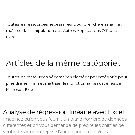
Toutes les ressources nécessaires pour prendre en main et
maîtriser la manipulation des Autres Applications Office et
Excel.
Articles de la même catégorie...
Toutes les ressources nécessaires classées par catégorie pour
prendre en main et maîtriser les fonctionnalités usuelles de
Microsoft Excel.
P
P
P
P
Analyse de régression linéaire avec Excel
a
a
a
a
g
g
g
g
Imaginez qu’on vous fournit un grand nombre de données
e
e
e
e
différentes et on vous demande de prédire les chiffres de
vente de votre entreprise l’année prochaine. Vous