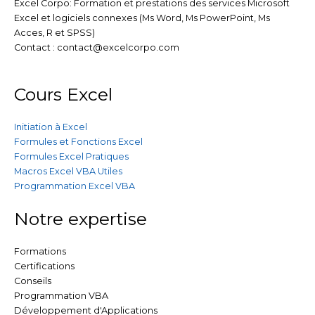
d
e
o
b
g
Excel Corpo: Formation et prestations des services Microsoft
Excel et logiciels connexes (Ms Word, Ms PowerPoint, Ms
i
r
o
e
r
Acces, R et SPSS)
Contact : contact@excelcorpo.com
n
k
a
Cours Excel
m
Initiation à Excel
Formules et Fonctions Excel
Formules Excel Pratiques
Macros Excel VBA Utiles
Programmation Excel VBA
Notre expertise
Formations
Certifications
Conseils
Programmation VBA
Développement d'Applications