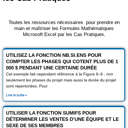
Toutes les ressources nécessaires pour prendre en
main et maîtriser les Formules Mathématiques
Microsoft Excel par les Cas Pratiques.
P
P
P
UTILISEZ LA FONCTION NB.SI.ENS POUR
a
a
a
COMPTER LES PHASES QUI COTENT PLUS DE 1
g
g
g
000 $ PENDANT UNE CERTAINE DURÉE
e
e
e
Cet exemple fait cependant référence à la Figure 6–6 ; non
seulement les phases du projet mais aussi la durée du projet
sont répertoriées. Pour
Lire la suite »
UTILISER LA FONCTION SUMIFS POUR
DÉTERMINER LES VENTES D’UNE ÉQUIPE ET LE
SEXE DE SES MEMBRES