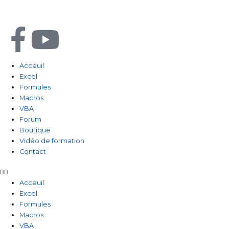
Aller
au
contenu
F
Y
a
o
Acceuil
Excel
c
u
Formules
Macros
e
t
VBA
Forum
b
u
Boutique
Vidéo de formation
Contact
o
b
o
e
Acceuil
Excel
Formules
k
Macros
VBA