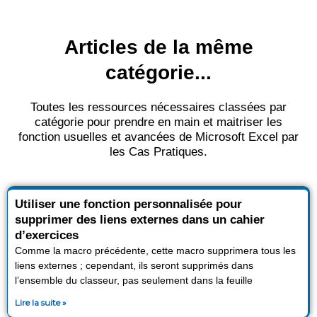
Articles de la même
catégorie...
Toutes les ressources nécessaires classées par
catégorie pour prendre en main et maitriser les
fonction usuelles et avancées de Microsoft Excel par
les Cas Pratiques.
P
P
P
P
Utiliser une fonction personnalisée pour
a
a
a
a
supprimer des liens externes dans un cahier
g
g
g
g
d’exercices
e
e
e
e
Comme la macro précédente, cette macro supprimera tous les
liens externes ; cependant, ils seront supprimés dans
l’ensemble du classeur, pas seulement dans la feuille
Lire la suite »