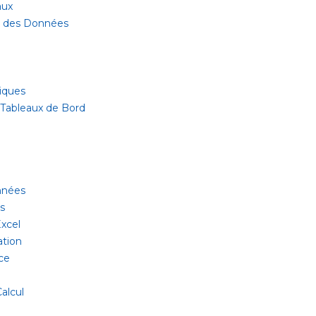
aux
ur des Données
iques
 Tableaux de Bord
onnées
es
xcel
ation
ce
alcul