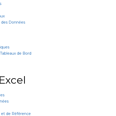
s
aux
ur des Données
iques
 Tableaux de Bord
Excel
res
nnées
 et de Référence