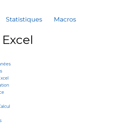
Statistiques
Macros
à Excel
onnées
es
xcel
ation
ce
alcul
s