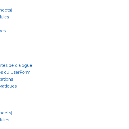
sheets)
lules
mes
tes de dialogue
sés ou UserForm
cations
pratiques
sheets)
lules