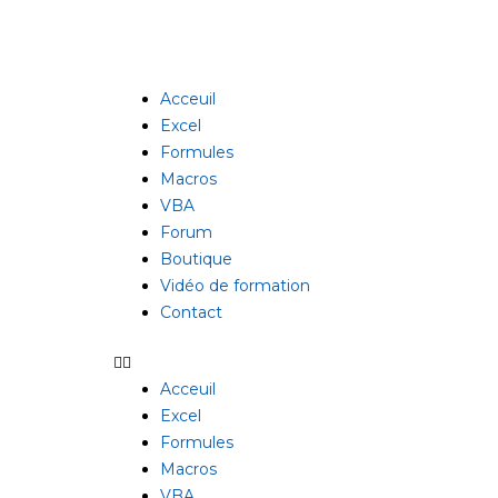
Aller
au
contenu
Acceuil
Excel
Formules
Macros
VBA
Forum
Boutique
Vidéo de formation
Contact
Acceuil
Excel
Formules
Macros
VBA