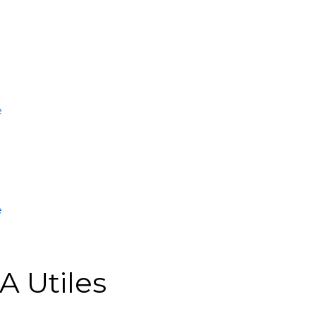
e
e
A Utiles