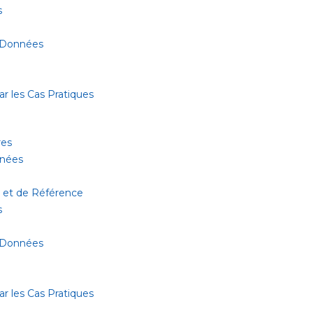
s
 Données
r les Cas Pratiques
res
nnées
 et de Référence
s
 Données
r les Cas Pratiques