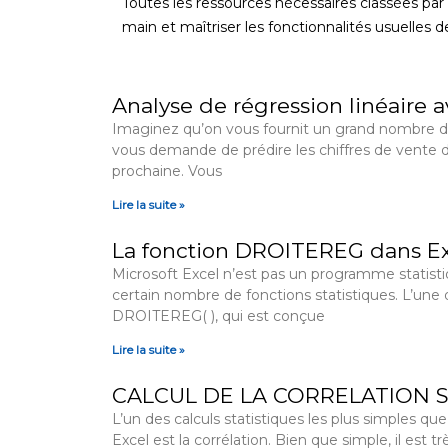
Toutes les ressources nécessaires classées par
main et maîtriser les fonctionnalités usuelles d
P
P
P
P
Analyse de régression linéaire 
a
a
a
a
Imaginez qu’on vous fournit un grand nombre d
g
g
g
g
vous demande de prédire les chiffres de vente d
e
e
e
e
prochaine. Vous
Lire la suite »
La fonction DROITEREG dans E
Microsoft Excel n’est pas un programme statisti
certain nombre de fonctions statistiques. L’une 
DROITEREG( ), qui est conçue
Lire la suite »
CALCUL DE LA CORRELATION 
L’un des calculs statistiques les plus simples qu
Excel est la corrélation. Bien que simple, il est 